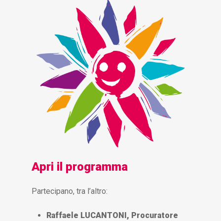
Apri il programma
Partecipano, tra l’altro:
Raffaele LUCANTONI,
Procuratore