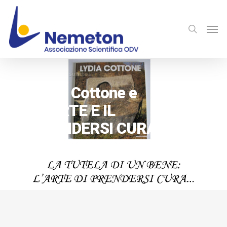
Lydia Cottone e
“L’ARTE E IL
PRENDERSI CURA”
By
Staff
6 Giugno 2013
News